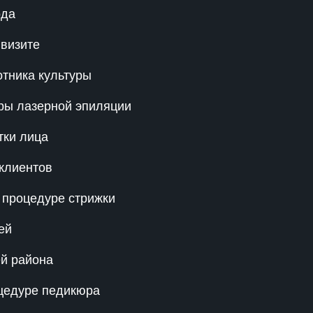
ода
 визите
отника культуры
ры лазерной эпиляции
тки лица
клиентов
 процедуре стрижки
ей
ей района
цедуре педикюра