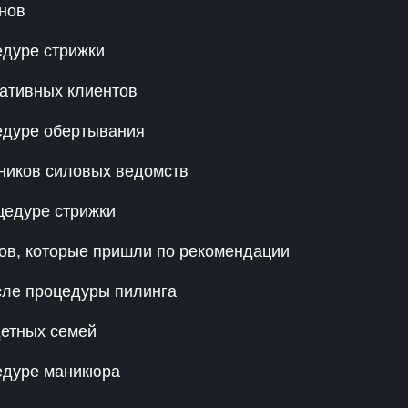
нов
едуре стрижки
ативных клиентов
едуре обертывания
ников силовых ведомств
цедуре стрижки
ов, которые пришли по рекомендации
сле процедуры пилинга
детных семей
едуре маникюра