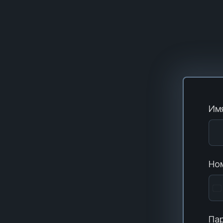
Имя
Ном
Пар