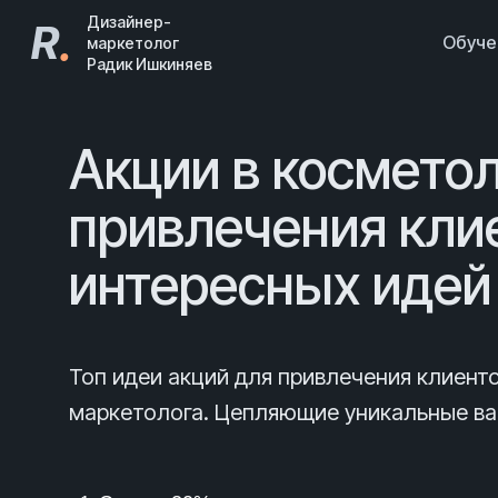
Дизайнер-
R
.
Обуч
маркетолог
Радик Ишкиняев
Акции в космето
привлечения кли
интересных идей
Топ идеи акций для привлечения клиент
маркетолога. Цепляющие уникальные ва