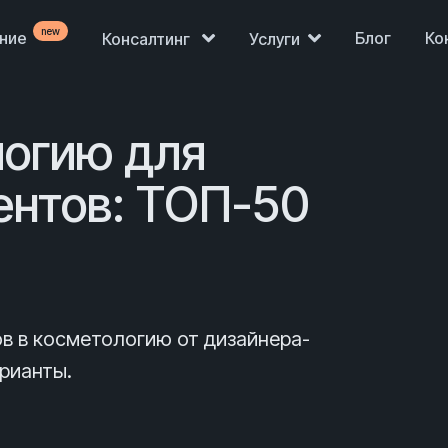
new
ение
Блог
Ко
Консалтинг
Услуги
логию для
ентов: ТОП-50
ов в косметологию от дизайнера-
рианты.