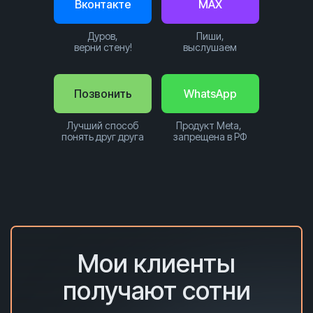
Вконтакте
MAX
Дуров,
Пиши,
верни стену!
выслушаем
Позвонить
WhatsApp
Лучший способ
Продукт Meta,
понять друг друга
запрещена в РФ
Мои клиенты
получают сотни