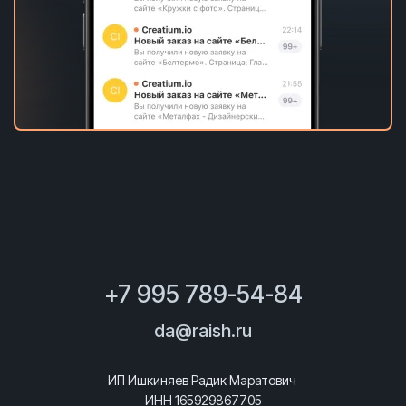
+7 995 789-54-84
da@raish.ru
ИП Ишкиняев Радик Маратович
ИНН 165929867705