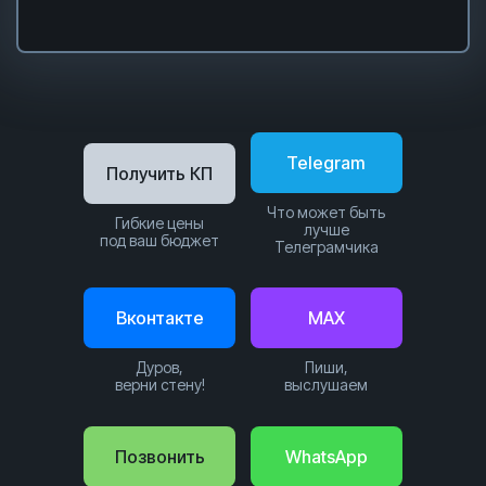
Telegram
Получить КП
Что может быть
Гибкие цены
лучше
под ваш бюджет
Телеграмчика
Вконтакте
MAX
Дуров,
Пиши,
верни стену!
выслушаем
Позвонить
WhatsApp