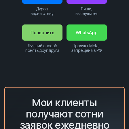
Дуров,
Пиши,
верни стену!
выслушаем
Позвонить
WhatsApp
Лучший способ
Продукт Meta,
понять друг друга
запрещена в РФ
Мои клиенты
получают сотни
заявок ежедневно