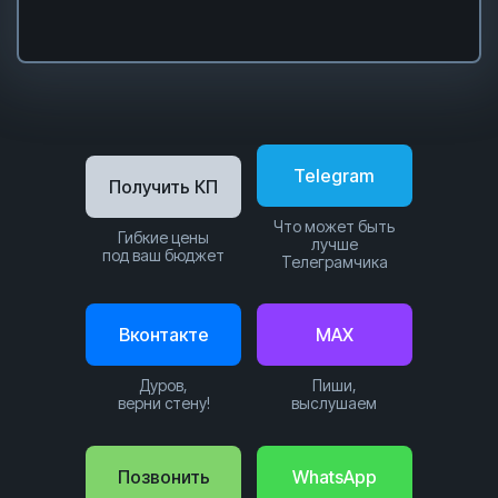
Telegram
Получить КП
Что может быть
Гибкие цены
лучше
под ваш бюджет
Телеграмчика
Вконтакте
MAX
Дуров,
Пиши,
верни стену!
выслушаем
Позвонить
WhatsApp