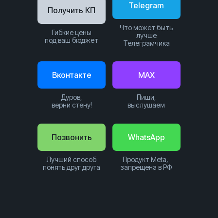
Telegram
Получить КП
Что может быть
Гибкие цены
лучше
под ваш бюджет
Телеграмчика
Вконтакте
MAX
Дуров,
Пиши,
верни стену!
выслушаем
Позвонить
WhatsApp
Лучший способ
Продукт Meta,
понять друг друга
запрещена в РФ