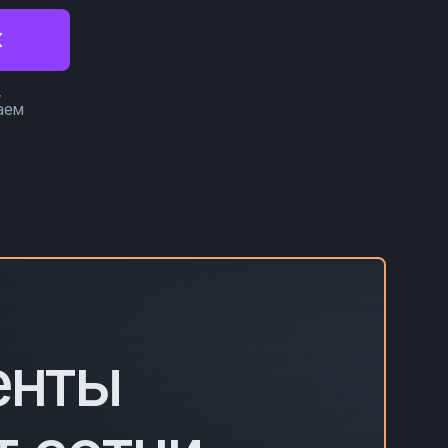
X
,
аем
енты