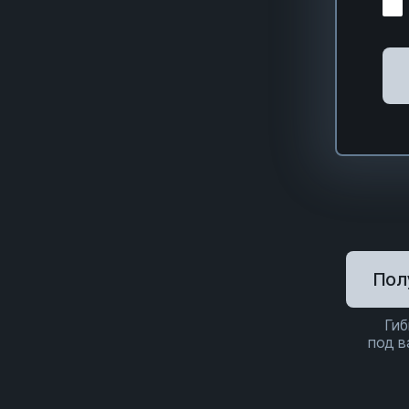
Пол
Гиб
под 