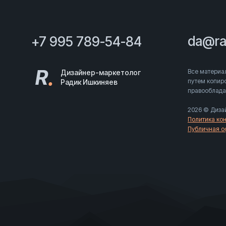
da@ra
+7 995 789-54-84
R
.
Все материал
Дизайнер-маркетолог
путем копиро
Радик Ишкиняев
правооблада
2026 © Диза
Политика ко
Публичная о