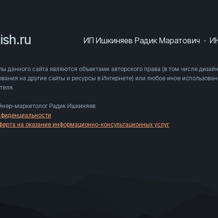
ish.ru
ИП Ишкиняев Радик Маратович
·
И
ы данного сайта являются объектами авторского права (в том числе дизайн
вания на другие сайты и ресурсы в Интернете) или любое иное использова
теля.
йнер-маркетолог Радик Ишкиняев
нфиденциальности
ферта на оказание информационно-консультационных услуг