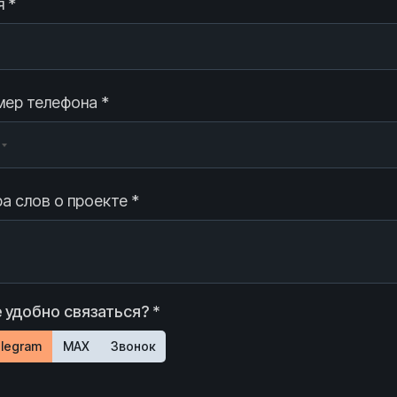
 *
ер телефона *
а слов о проекте *
 удобно связаться? *
legram
MAX
Звонок