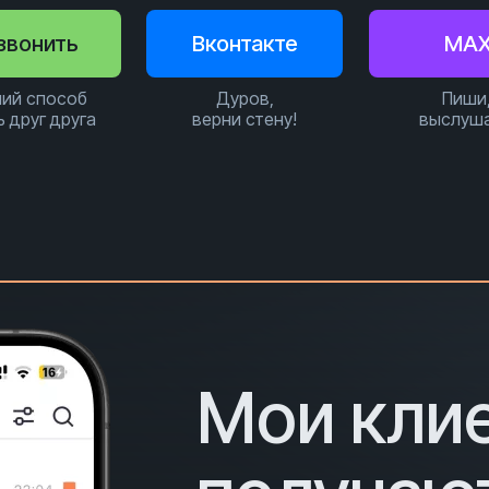
звонить
Вконтакте
MA
ий способ
Дуров,
Пиши
ь друг друга
верни стену!
выслуш
Мои кли