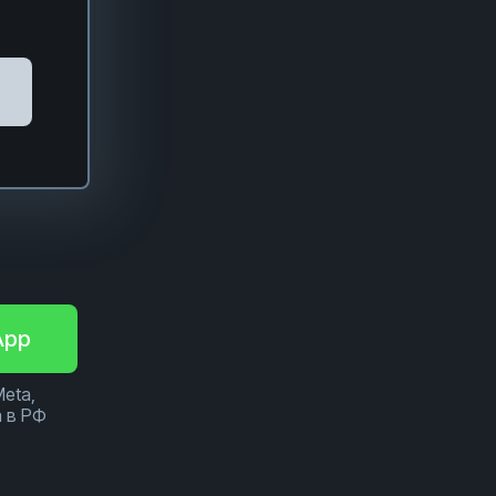
App
Meta,
 в РФ