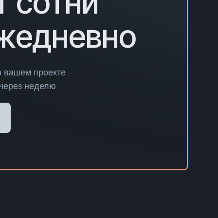
т сотни
ежедневно
о вашем проекте
 через неделю