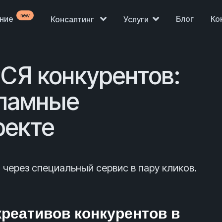
new
ение
Блог
Ко
Консалтинг
Услуги
РСЯ конкурентов:
кламные
ректе
 через специальный сервис в пару кликов.
реативов конкурентов в