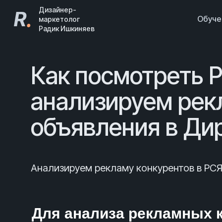
Дизайнер-
R
.
Обуч
маркетолог
Радик Ишкиняев
Как посмотреть 
анализируем ре
объявления в Ди
Анализируем рекламу конкурентов в РСЯ
Для анализа рекламных к