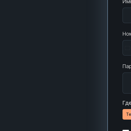
Имя
Ном
Пар
Где
Te