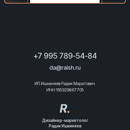
+7 995 789-54-84
da@raish.ru
ИП Ишкиняев Радик Маратович
ИНН 165929867705
R
.
Дизайнер-маркетолог
Радик Ишкиняев