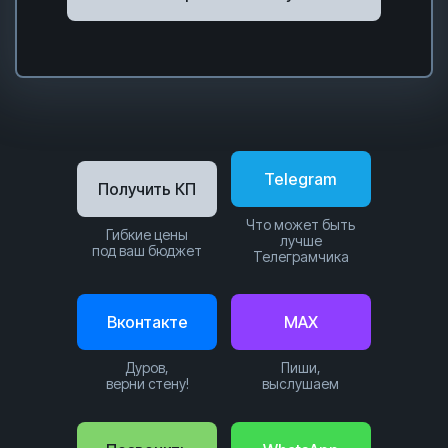
Telegram
Получить КП
Что может быть
Гибкие цены
лучше
под ваш бюджет
Телеграмчика
Вконтакте
MAX
Дуров,
Пиши,
верни стену!
выслушаем