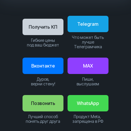
Telegram
Получить КП
Что может быть
Гибкие цены
лучше
под ваш бюджет
Телеграмчика
Вконтакте
MAX
Дуров,
Пиши,
верни стену!
выслушаем
Позвонить
WhatsApp
Лучший способ
Продукт Meta,
понять друг друга
запрещена в РФ