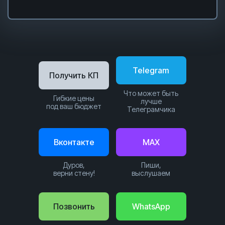
Telegram
Получить КП
Что может быть
Гибкие цены
лучше
под ваш бюджет
Телеграмчика
Вконтакте
MAX
Дуров,
Пиши,
верни стену!
выслушаем
Позвонить
WhatsApp