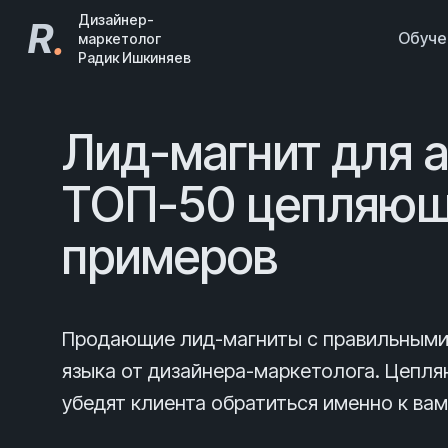
Дизайнер-
R
.
Обуч
маркетолог
Радик Ишкиняев
Лид-магнит для а
ТОП-50 цепляю
примеров
Продающие лид-магниты с правильными 
языка от дизайнера-маркетолога. Цепл
убедят клиента обратиться именно к вам