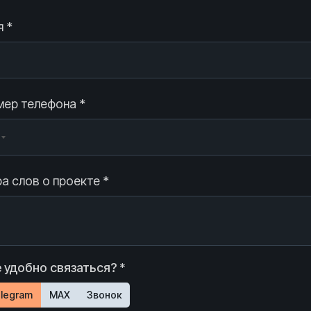
 *
ер телефона *
а слов о проекте *
 удобно связаться? *
legram
MAX
Звонок