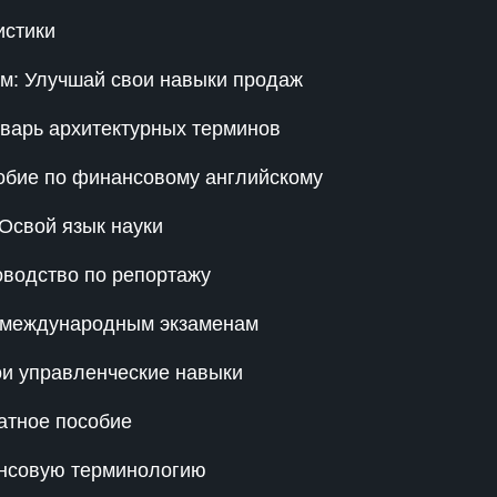
истики
м: Улучшай свои навыки продаж
оварь архитектурных терминов
обие по финансовому английскому
Освой язык науки
оводство по репортажу
к международным экзаменам
ои управленческие навыки
атное пособие
ансовую терминологию