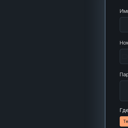
Имя
Ном
Пар
Где
Te