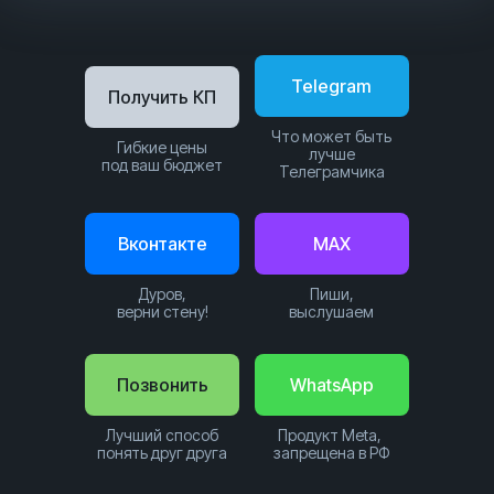
Telegram
Получить КП
Что может быть
Гибкие цены
лучше
под ваш бюджет
Телеграмчика
Вконтакте
MAX
Дуров,
Пиши,
верни стену!
выслушаем
Позвонить
WhatsApp
Лучший способ
Продукт Meta,
понять друг друга
запрещена в РФ