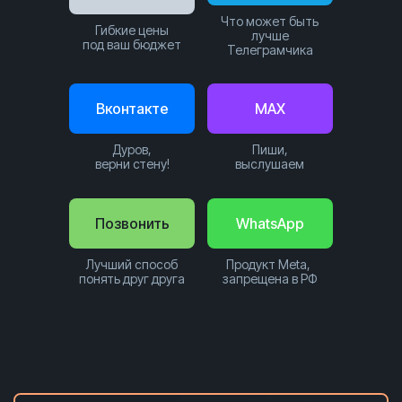
Что может быть
Гибкие цены
лучше
под ваш бюджет
Телеграмчика
Вконтакте
MAX
Дуров,
Пиши,
верни стену!
выслушаем
Позвонить
WhatsApp
Лучший способ
Продукт Meta,
понять друг друга
запрещена в РФ