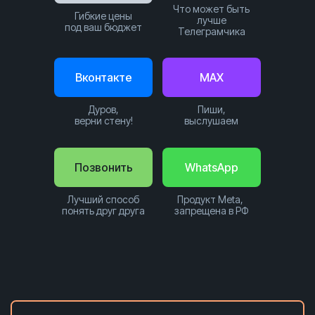
Что может быть
Гибкие цены
лучше
под ваш бюджет
Телеграмчика
Вконтакте
MAX
Дуров,
Пиши,
верни стену!
выслушаем
Позвонить
WhatsApp
Лучший способ
Продукт Meta,
понять друг друга
запрещена в РФ