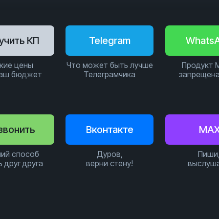
учить КП
Telegram
Whats
кие цены
Что может быть лучше
Продукт 
ваш бюджет
Телеграмчика
запрещена
звонить
Вконтакте
MA
ий способ
Дуров,
Пиши
ь друг друга
верни стену!
выслуш