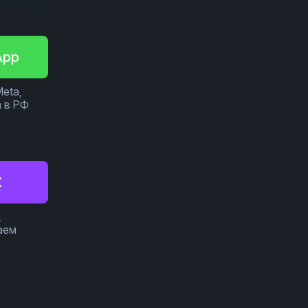
App
Meta,
 в РФ
X
,
аем