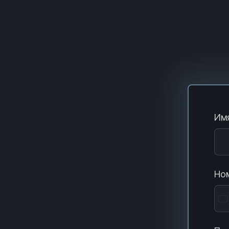
Имя
Ном