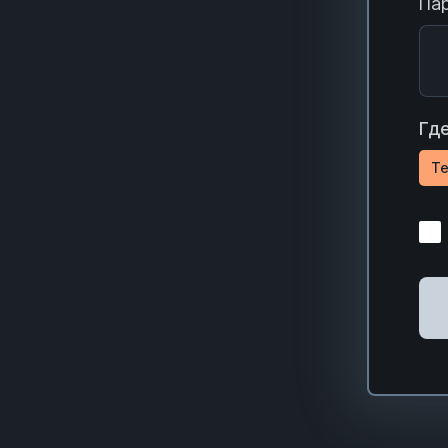
Пар
Где
Te