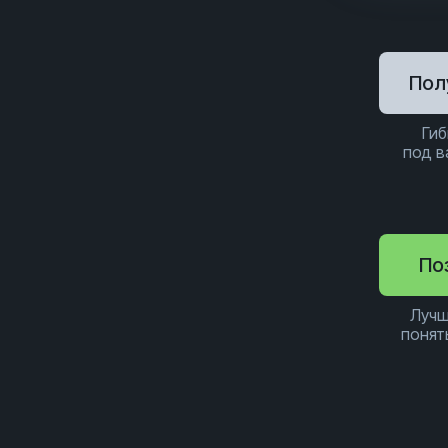
Пол
Гиб
под 
По
Лучш
понят