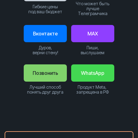
Что может быть
Гибкие цены
лучше
под ваш бюджет
Телеграмчика
Вконтакте
MAX
Дуров,
Пиши,
верни стену!
выслушаем
Позвонить
WhatsApp
Лучший способ
Продукт Meta,
понять друг друга
запрещена в РФ