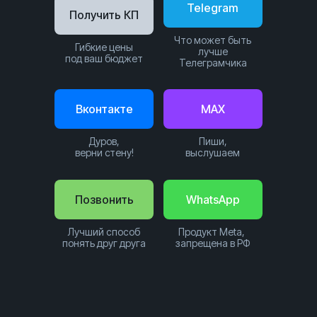
Telegram
Получить КП
Что может быть
Гибкие цены
лучше
под ваш бюджет
Телеграмчика
Вконтакте
MAX
Дуров,
Пиши,
верни стену!
выслушаем
Позвонить
WhatsApp
Лучший способ
Продукт Meta,
понять друг друга
запрещена в РФ