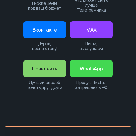
Что может быть
Гибкие цены
лучше
под ваш бюджет
Телеграмчика
Вконтакте
MAX
Дуров,
Пиши,
верни стену!
выслушаем
Позвонить
WhatsApp
Лучший способ
Продукт Meta,
понять друг друга
запрещена в РФ