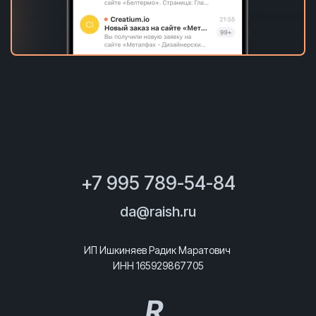
+7 995 789-54-84
da@raish.ru
ИП Ишкиняев Радик Маратович
ИНН 165929867705
R
.