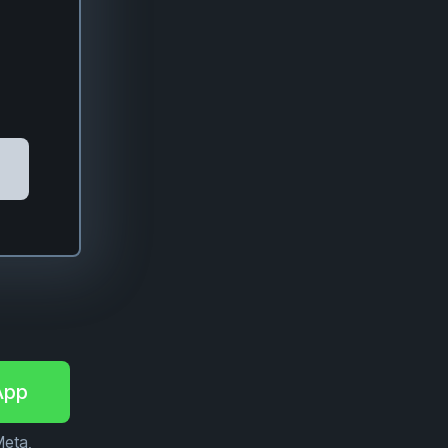
App
Meta,