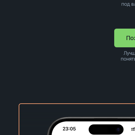
под 
По
Лучш
понят