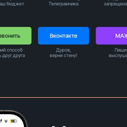
ваш бюджет
Телеграмчика
запрещена
звонить
Вконтакте
MA
ий способ
Дуров,
Пиши
ь друг друга
верни стену!
выслуш