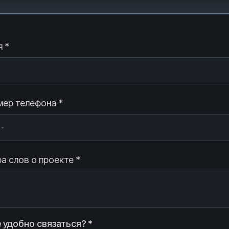
 *
ер телефона *
а слов о проекте *
 удобно связаться? *