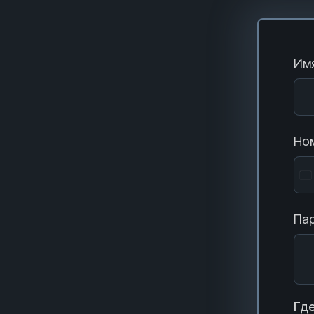
Имя
Ном
Пар
Где