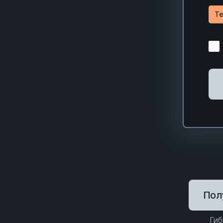
Te
Пол
Гиб