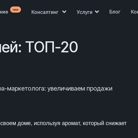
new
ение
Блог
Ко
Консалтинг
Услуги
ей: ТОП-20
ра-маркетолога: увеличиваем продажи
Продажи просели,
нет клиентов?
 своем доме, используя аромат, который снижает