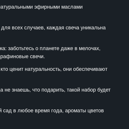
с натуральными эфирными маслами
В Телеграм-канале бесплатно делюсь
материалами, как стабильно привлекать
клиентов на свои услуги, подписывайся 🤝
для всех случаев, каждая свеча уникальна
ка: заботьтесь о планете даже в мелочах,
Перейти в Телеграм
арафиновые свечи.
кто ценит натуральность, они обеспечивают
а не знаешь, что подарить, такой набор будет
 сад в любое время года, ароматы цветов