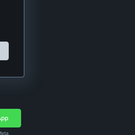
App
Meta,