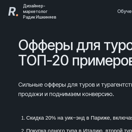
Дизайнер-
R
.
Обуч
маркетолог
Радик Ишкиняев
Офферы для туров
ТОП-20 примеро
Сильные офферы для туров и турагентст
продажи и поднимаем конверсию.
Скидка 20% на уик−энд в Париже, включая
Покупка одного тура в Италию, второй тур