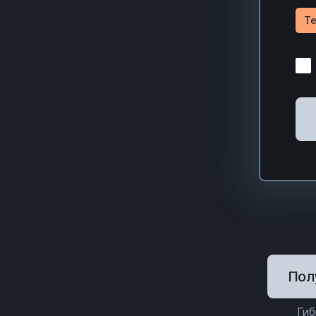
Te
Пол
Гиб