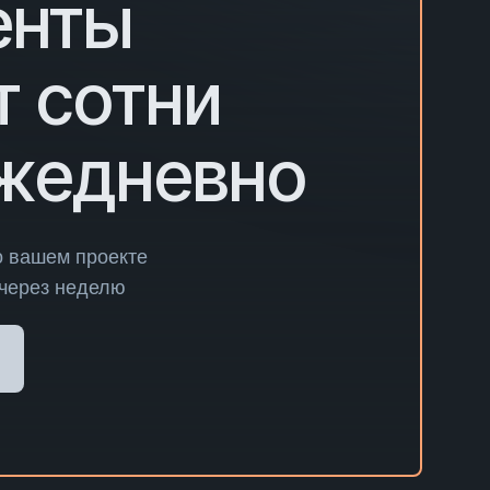
енты
т сотни
ежедневно
о вашем проекте
 через неделю