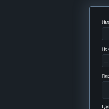
Имя
Ном
Пар
Где