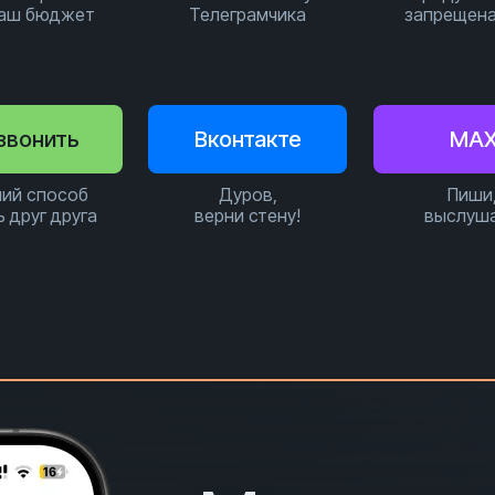
ваш бюджет
Телеграмчика
запрещена
звонить
Вконтакте
MA
ий способ
Дуров,
Пиши
ь друг друга
верни стену!
выслуш