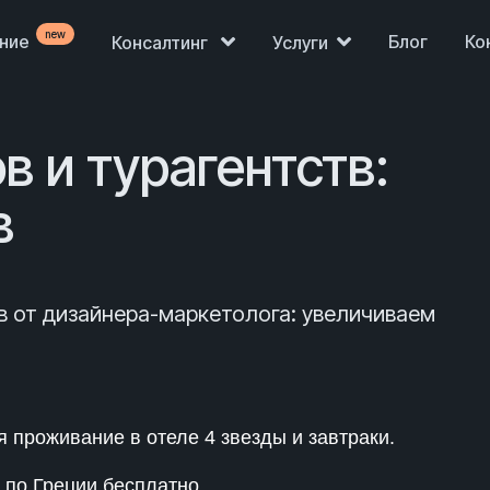
new
ение
Блог
Ко
Консалтинг
Услуги
 и турагентств:
в
в от дизайнера-маркетолога: увеличиваем
Продажи просели,
нет клиентов?
 проживание в отеле 4 звезды и завтраки.
 по Греции бесплатно.