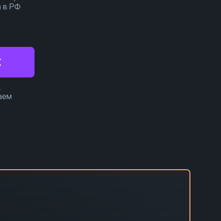
 в РФ
X
,
аем