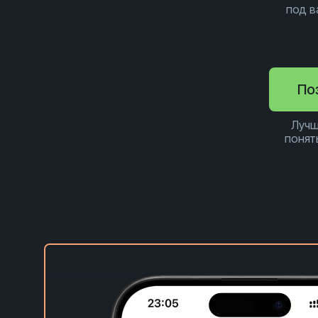
под 
По
Лучш
понят