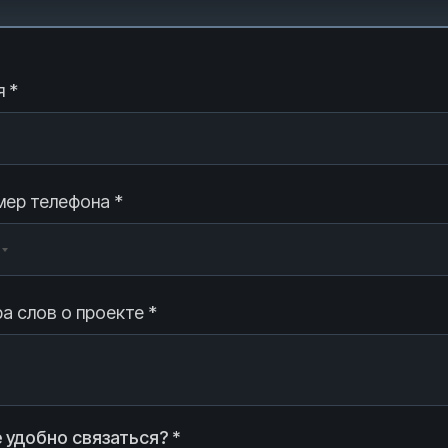
 *
ер телефона *
а слов о проекте *
 удобно связаться? *