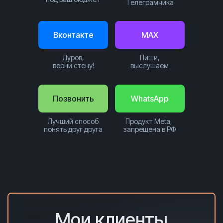
Телеграмчика
Вконтакте
MAX
Дуров,
Пиши,
верни стену!
выслушаем
Позвонить
WhatsApp
Лучший способ
Продукт Meta,
понять друг друга
запрещена в РФ
Мои клиенты