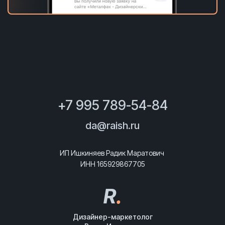
+7 995 789-54-84
da@raish.ru
ИП Ишкиняев Радик Маратович
ИНН 165929867705
R
.
Дизайнер-маркетолог