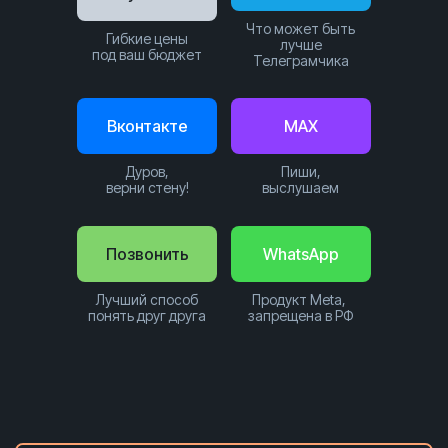
Что может быть
Гибкие цены
лучше
под ваш бюджет
Телеграмчика
Вконтакте
MAX
Дуров,
Пиши,
верни стену!
выслушаем
Позвонить
WhatsApp
Лучший способ
Продукт Meta,
понять друг друга
запрещена в РФ