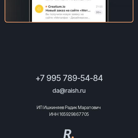
+7 995 789-54-84
da@raish.ru
ИП Ишкиняев Радик Маратович
ИНН 165929867705
R
.