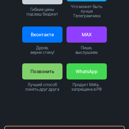
Что может быть
Гибкие цены
лучше
под ваш бюджет
Телеграмчика
Вконтакте
MAX
Дуров,
Пиши,
верни стену!
выслушаем
Позвонить
WhatsApp
Лучший способ
Продукт Meta,
понять друг друга
запрещена в РФ