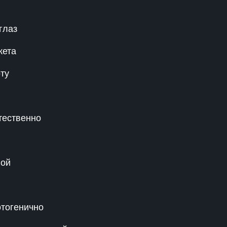
глаз
жета
ту
тественно
ной
отогенично