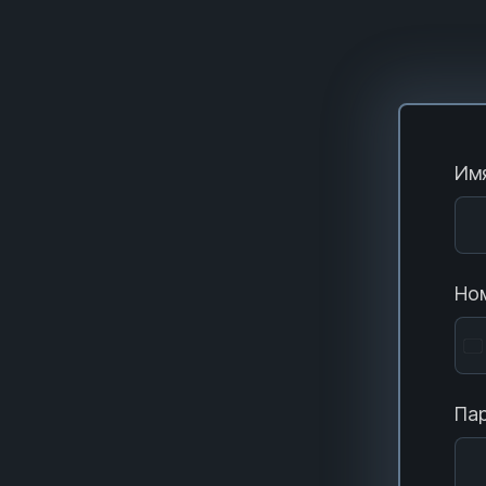
Имя
Ном
Пар