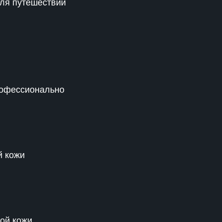
ля путешествий
рофессионально
й кожи
ой кожи