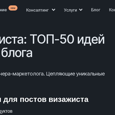
new
ение
Блог
Ко
Консалтинг
Услуги
иста: ТОП-50 идей
 блога
айнера-маркетолога. Цепляющие уникальные
м для постов визажиста
дуктов