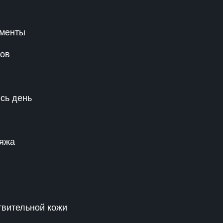
ументы
тов
сь день
ияжа
твительной кожи