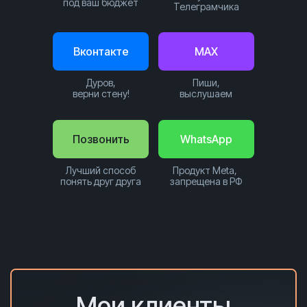
под ваш бюджет
Телеграмчика
Вконтакте
MAX
Дуров,
Пиши,
верни стену!
выслушаем
Позвонить
WhatsApp
Лучший способ
Продукт Meta,
понять друг друга
запрещена в РФ
Мои клиенты