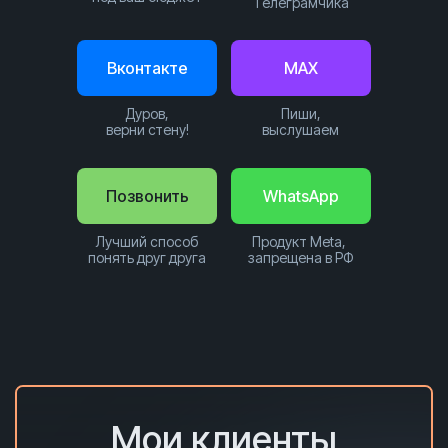
Телеграмчика
Вконтакте
MAX
Дуров,
Пиши,
верни стену!
выслушаем
Позвонить
WhatsApp
Лучший способ
Продукт Meta,
понять друг друга
запрещена в РФ
Мои клиенты