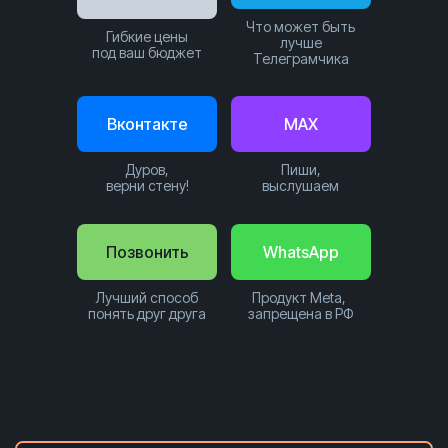
Что может быть
Гибкие цены
лучше
под ваш бюджет
Телеграмчика
Вконтакте
MAX
Дуров,
Пиши,
верни стену!
выслушаем
Позвонить
WhatsApp
Лучший способ
Продукт Meta,
понять друг друга
запрещена в РФ