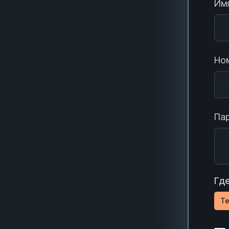
Имя
Ном
Пар
Где
Te