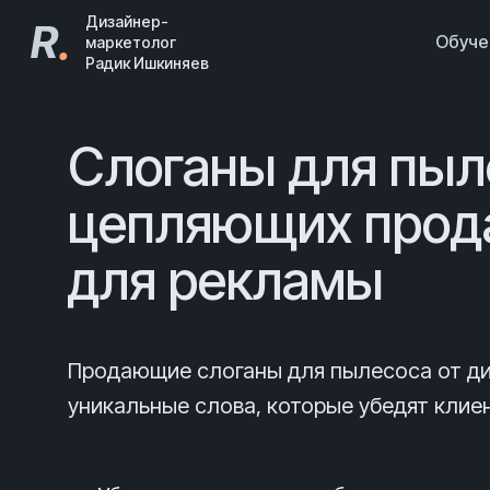
Дизайнер-
R
.
Обуч
маркетолог
Радик Ишкиняев
Слоганы для пыл
цепляющих прод
для рекламы
Продающие слоганы для пылесоса от д
уникальные слова, которые убедят клиен