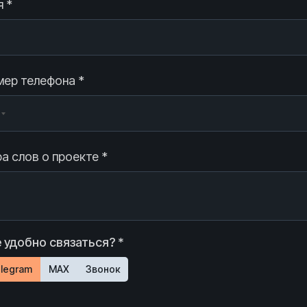
 *
ер телефона *
а слов о проекте *
 удобно связаться? *
legram
MAX
Звонок