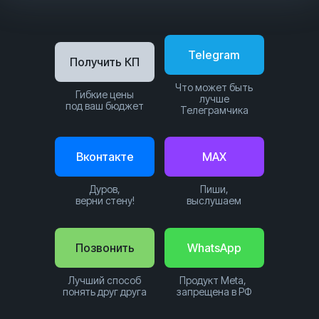
Telegram
Получить КП
Что может быть
Гибкие цены
лучше
под ваш бюджет
Телеграмчика
Вконтакте
MAX
Дуров,
Пиши,
верни стену!
выслушаем
Позвонить
WhatsApp
Лучший способ
Продукт Meta,
понять друг друга
запрещена в РФ