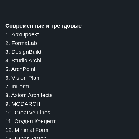
Современные и трендовые
1. АрхПроект
2. FormaLab
3. DesignBuild
4. Studio Archi
5. ArchPoint
6. Vision Plan
7. InForm
8. Axiom Architects
9. MODARCH
10. Creative Lines
11. Студия Концепт
12. Minimal Form
13. Urban Vision