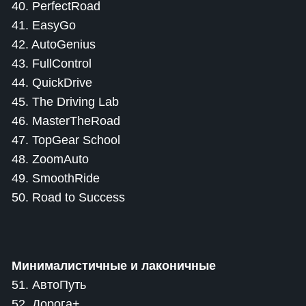
40. PerfectRoad
41. EasyGo
42. AutoGenius
43. FullControl
44. QuickDrive
45. The Driving Lab
46. MasterTheRoad
47. TopGear School
48. ZoomAuto
49. SmoothRide
50. Road to Success
Минималистичные и лаконичные
51. АвтоПуть
52. Дорога+