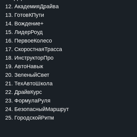
12. АкадемияДрайва
13. ГотовКПути
14. Вождение+
15. ЛидерРоуд
16. ПервоеКолесо
17. СкоростнаяТрасса
18. ИнструкторПро
19. АвтоНавык
20. ЗеленыйСвет
21. ТехАвтоШкола
22. ДрайвКурс
23. ФормулаРуля
24. БезопасныйМаршрут
25. ГородскойРитм