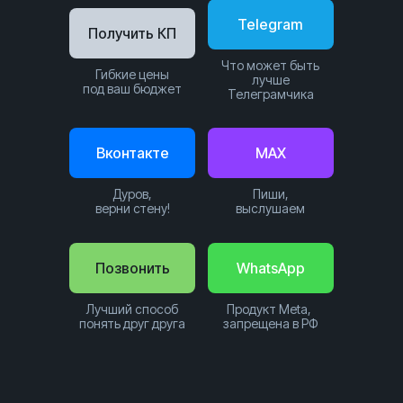
Telegram
Получить КП
Что может быть
Гибкие цены
лучше
под ваш бюджет
Телеграмчика
Вконтакте
MAX
Дуров,
Пиши,
верни стену!
выслушаем
Позвонить
WhatsApp
Лучший способ
Продукт Meta,
понять друг друга
запрещена в РФ