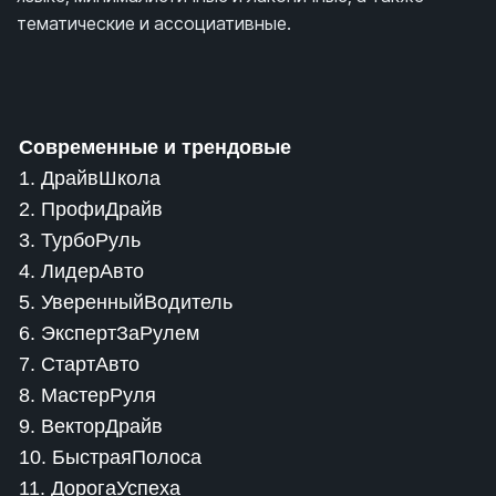
тематические и ассоциативные.
Современные и трендовые
1. ДрайвШкола
2. ПрофиДрайв
3. ТурбоРуль
4. ЛидерАвто
5. УверенныйВодитель
6. ЭкспертЗаРулем
7. СтартАвто
8. МастерРуля
9. ВекторДрайв
10. БыстраяПолоса
11. ДорогаУспеха