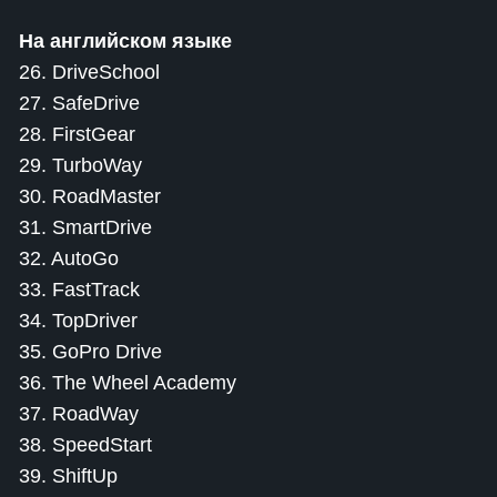
На английском языке
26. DriveSchool
27. SafeDrive
28. FirstGear
29. TurboWay
30. RoadMaster
31. SmartDrive
32. AutoGo
33. FastTrack
34. TopDriver
35. GoPro Drive
36. The Wheel Academy
37. RoadWay
38. SpeedStart
39. ShiftUp