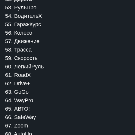
53. РульПро
54. ВодительХ
55. ГаражКурс
56. Колесо
57. Движение
58. Трасса
59. Скорость
60. ЛегкийРуль
61. RoadX
62. Drive+
63. GoGo
64. WayPro
65. АВТО!
66. SafeWay
67. Zoom
68. AutoUp