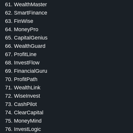
61. WealthMaster
62. SmartFinance
63. FinWise
64. MoneyPro
65. CapitalGenius
66. WealthGuard
67. ProfitLine
68. InvestFlow
69. FinancialGuru
70. ProfitPath
71. WealthLink
72. WiseInvest
73. CashPilot
74. ClearCapital
75. MoneyMind
76. InvestLogic