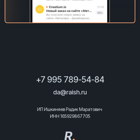
+7 995 789-54-84
da@raish.ru
ИП Ишкиняев Радик Маратович
ИНН 165929867705
R
.