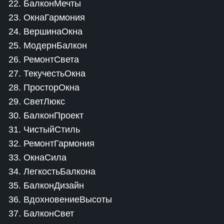
22. БалконМечты
23. ОкнаГармония
24. ВершинаОкна
25. МодернБалкон
26. РемонтСвета
27. ТекучестьОкна
28. ПросторОкна
29. СветЛюкс
30. БалконПроект
31. ЧистыйСтиль
32. РемонтГармония
33. ОкнаСила
34. ЛегкостьБалкона
35. БалконДизайн
36. ВдохновениеВысоты
37. БалконСвет