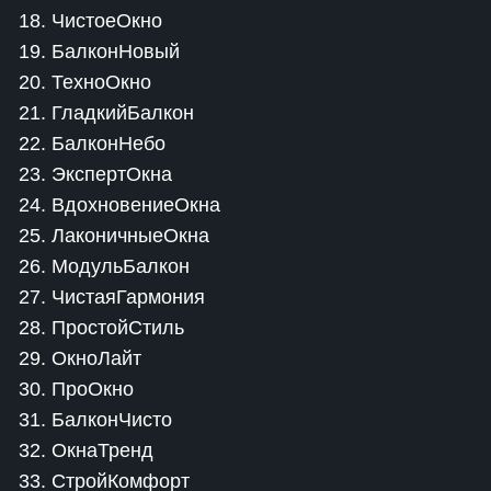
18. ЧистоеОкно
19. БалконНовый
20. ТехноОкно
21. ГладкийБалкон
22. БалконНебо
23. ЭкспертОкна
24. ВдохновениеОкна
25. ЛаконичныеОкна
26. МодульБалкон
27. ЧистаяГармония
28. ПростойСтиль
29. ОкноЛайт
30. ПроОкно
31. БалконЧисто
32. ОкнаТренд
33. СтройКомфорт