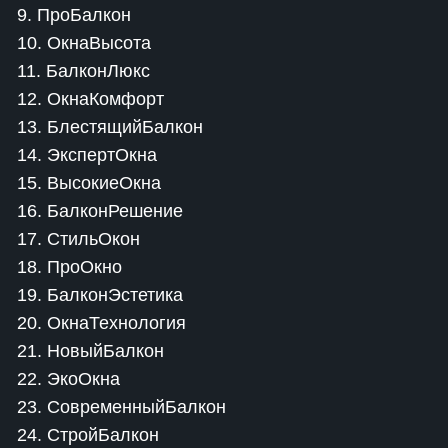
9. ПроБалкон
10. ОкнаВысота
11. БалконЛюкс
12. ОкнаКомфорт
13. БлестящийБалкон
14. ЭкспертОкна
15. ВысокиеОкна
16. БалконРешение
17. СтильОкон
18. ПроОкно
19. БалконЭстетика
20. ОкнаТехнология
21. НовыйБалкон
22. ЭкоОкна
23. СовременныйБалкон
24. СтройБалкон