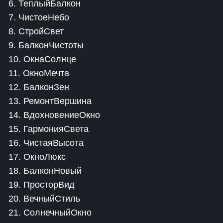
6. ТеплыйБалкон
7. ЧистоеНебо
8. СтройСвет
9. БалконЧистоты
10. ОкнаСолнце
11. ОкноМечта
12. БалконЗен
13. РемонтВершина
14. ВдохновениеОкно
15. ГармонияСвета
16. ЧистаяВысота
17. ОкноЛюкс
18. БалконНовый
19. ПросторВид
20. ВечныйСтиль
21. СолнечныйОкно