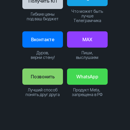
Получить КП
Что может быть
Гибкие цены
лучше
под ваш бюджет
Телеграмчика
Вконтакте
MAX
Дуров,
Пиши,
верни стену!
выслушаем
Позвонить
WhatsApp
Лучший способ
Продукт Meta,
понять друг друга
запрещена в РФ