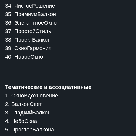
34. ЧистоеРешение
35. ПремиумБалкон
36. ЭлегантноеОкно
37. ПростойСтиль
38. ПроектБалкон
39. ОкноГармония
40. НовоеОкно
Тематические и ассоциативные
1. ОкноВдохновение
2. БалконСвет
3. ГладкийБалкон
4. НебоОкна
5. ПросторБалкона