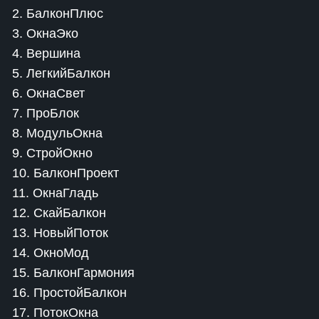
2. БалконПлюс
3. ОкнаЭко
4. Вершина
5. ЛегкийБалкон
6. ОкнаСвет
7. ПроБлок
8. МодульОкна
9. СтройОкно
10. БалконПроект
11. ОкнаГладь
12. СкайБалкон
13. НовыйПоток
14. ОкноМод
15. БалконГармония
16. ПростойБалкон
17. ПотокОкна