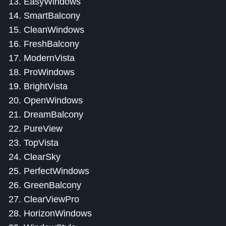
13. EasyWindows
14. SmartBalcony
15. CleanWindows
16. FreshBalcony
17. ModernVista
18. ProWindows
19. BrightVista
20. OpenWindows
21. DreamBalcony
22. PureView
23. TopVista
24. ClearSky
25. PerfectWindows
26. GreenBalcony
27. ClearViewPro
28. HorizonWindows