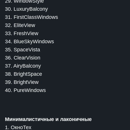
29. WindowStyle
30. LuxuryBalcony
31. FirstClassWindows
32. EliteView
33. FreshView
34. BlueSkyWindows
35. SpaceVista
36. ClearVision
37. AiryBalcony
38. BrightSpace
39. BrightView
40. PureWindows
Минималистичные и лаконичные
1. ОкноТех