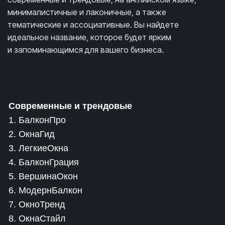
минималистичные и лаконичные, а также
тематические и ассоциативные. Вы найдете
идеальное название, которое будет ярким
и запоминающимся для вашего бизнеса.
Современные и трендовые
1. БалконПро
2. ОкнаГид
3. ЛегкиеОкна
4. БалконГрация
5. ВершинаОкон
6. МодернБалкон
7. ОкноТренд
8. ОкнаСтайл