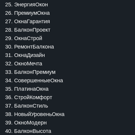
25. ЭнергияОкон
26. ПремиумОкна
27. ОкнаГарантия
28. БалконПроект
29. ОкнаСтрой
30. РемонтБалкона
31. ОкнаДизайн
32. ОкноМечта
33. БалконПремиум
34. СовершенныеОкна
35. ПлатинаОкна
36. СтройКомфорт
37. БалконСтиль
38. НовыйУровеньОкна
39. ОкноМодерн
40. БалконВысота