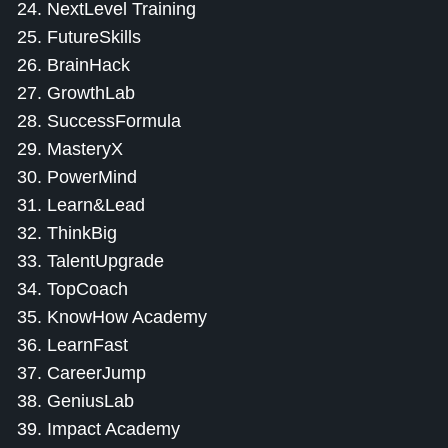
24. NextLevel Training
25. FutureSkills
26. BrainHack
27. GrowthLab
28. SuccessFormula
29. MasteryX
30. PowerMind
31. Learn&Lead
32. ThinkBig
33. TalentUpgrade
34. TopCoach
35. KnowHow Academy
36. LearnFast
37. CareerJump
38. GeniusLab
39. Impact Academy