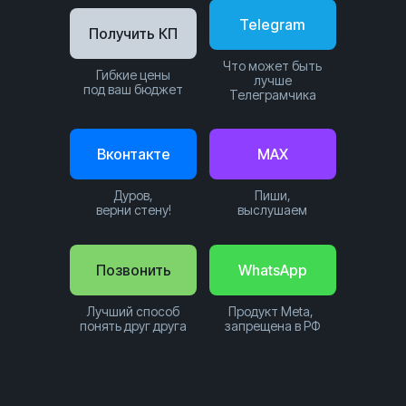
Telegram
Получить КП
Что может быть
Гибкие цены
лучше
под ваш бюджет
Телеграмчика
Вконтакте
MAX
Дуров,
Пиши,
верни стену!
выслушаем
Позвонить
WhatsApp
Лучший способ
Продукт Meta,
понять друг друга
запрещена в РФ