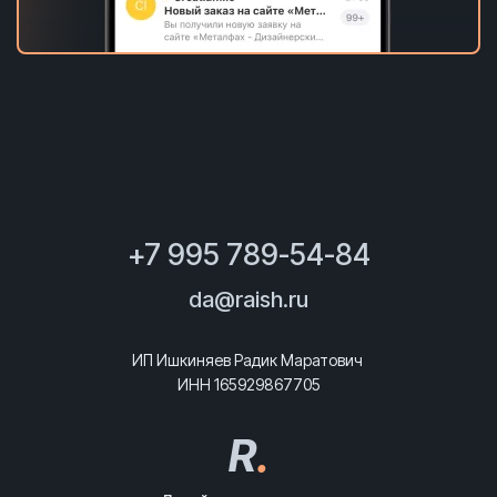
+7 995 789-54-84
da@raish.ru
ИП Ишкиняев Радик Маратович
ИНН 165929867705
R
.