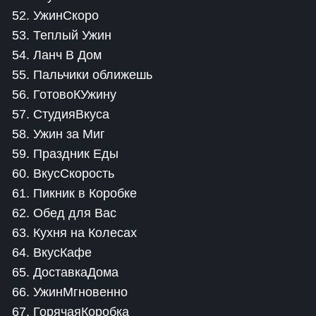
52. УжинСкоро
53. Теплый Ужин
54. Ланч В Дом
55. Пальчики оближешь
56. ГотовоКУжину
57. СтудияВкуса
58. Ужин за Миг
59. Праздник Еды
60. ВкусСкорость
61. Пикник в Коробке
62. Обед для Вас
63. Кухня на Колесах
64. ВкусКафе
65. ДоставкаДома
66. УжинМгновенно
67. ГорячаяКоробка