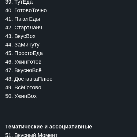
39. ТутЕда
40. ГотовоТочно
41. ПакетЕды
42. СтартЛанч
43. ВкусBox
44. ЗаМинуту
45. ПростоЕда
46. УжинГотов
47. ВкусноВсё
48. ДоставкаПлюс
49. ВсёГотово
50. УжинBox
Тематические и ассоциативные
51. Вкусный Момент