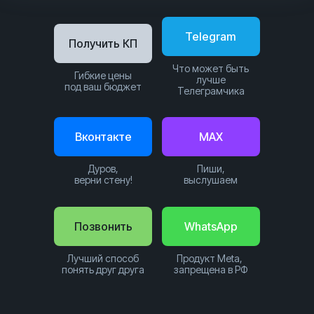
Telegram
Получить КП
Что может быть
Гибкие цены
лучше
под ваш бюджет
Телеграмчика
Вконтакте
MAX
Дуров,
Пиши,
верни стену!
выслушаем
Позвонить
WhatsApp
Лучший способ
Продукт Meta,
понять друг друга
запрещена в РФ