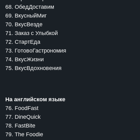
68. ОбедДоставим
69. ВкусныйМиг
70. ВкусВезде
71. Заказ с Улыбкой
72. СтартЕда
73. ГотовоГастрономия
74. ВкусЖизни
75. ВкусВдохновения
На английском языке
76. FoodFast
77. DineQuick
78. FastBite
79. The Foodie