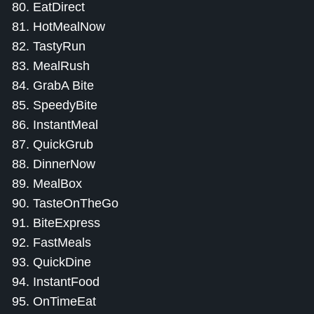
80. EatDirect
81. HotMealNow
82. TastyRun
83. MealRush
84. GrabA Bite
85. SpeedyBite
86. InstantMeal
87. QuickGrub
88. DinnerNow
89. MealBox
90. TasteOnTheGo
91. BiteExpress
92. FastMeals
93. QuickDine
94. InstantFood
95. OnTimeEat