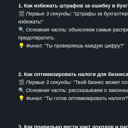
1. Как избежать штрафов за ошибку в бух
🎬
Первые 3 секунды:
“Штрафы за бухгалтерс
избежать!”
🔍
Основная часть:
объясняем самые распро
предотвратить.
💡
Финал:
“Ты проверяешь каждую цифру?”
2. Как оптимизировать налоги для бизнес
🎬
Первые 3 секунды:
“Твой бизнес может пла
🔍
Основная часть:
рассказываем о законны
💡
Финал:
“Ты готов оптимизировать налоги?
3. Как правильно вести учет доходов и ра