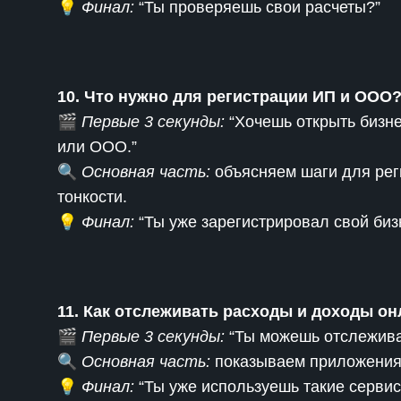
💡
Финал:
“Ты проверяешь свои расчеты?”
10. Что нужно для регистрации ИП и ООО
🎬
Первые 3 секунды:
“Хочешь открыть бизне
или ООО.”
🔍
Основная часть:
объясняем шаги для рег
тонкости.
💡
Финал:
“Ты уже зарегистрировал свой биз
11. Как отслеживать расходы и доходы о
🎬
Первые 3 секунды:
“Ты можешь отслежива
🔍
Основная часть:
показываем приложения 
💡
Финал:
“Ты уже используешь такие серви