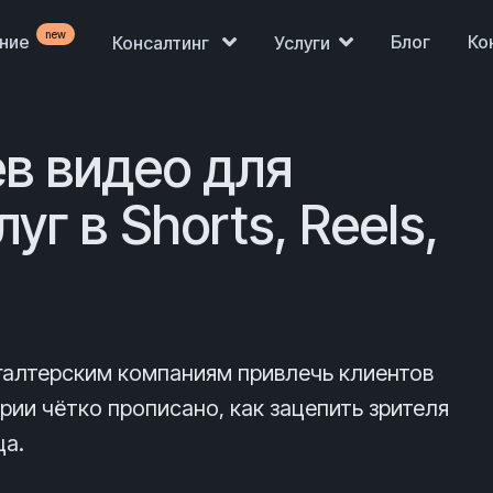
new
ение
Блог
Ко
Консалтинг
Услуги
в видео для
уг в Shorts, Reels,
хгалтерским компаниям привлечь клиентов
рии чётко прописано, как зацепить зрителя
ца.