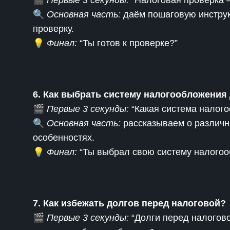
🎬
Первые 3 секунды:
“Налоговая проверка – 
🔍
Основная часть:
даём пошаговую инструк
проверку.
💡
Финал:
“Ты готов к проверке?”
6. Как выбрать систему налогообложения
🎬
Первые 3 секунды:
“Какая система налого
🔍
Основная часть:
рассказываем о различн
особенностях.
💡
Финал:
“Ты выбрал свою систему налогоо
7. Как избежать долгов перед налоговой?
🎬
Первые 3 секунды:
“Долги перед налогово