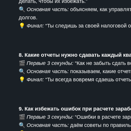
делать, чтобы их избежать.”
🔍
Основная часть:
объясняем, как управля
долгов.
💡
Финал:
“Ты следишь за своей налоговой о
8. Какие отчеты нужно сдавать каждый кв
🎬
Первые 3 секунды:
“Как не забыть сдать 
🔍
Основная часть:
показываем, какие отчет
💡
Финал:
“Ты всегда вовремя сдаешь отчет
9. Как избежать ошибок при расчете зара
🎬
Первые 3 секунды:
“Ошибки в расчете зарп
🔍
Основная часть:
даём советы по правиль