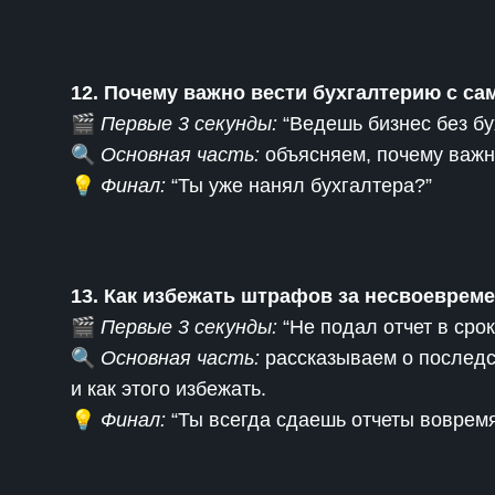
12. Почему важно вести бухгалтерию с са
🎬
Первые 3 секунды:
“Ведешь бизнес без бу
🔍
Основная часть:
объясняем, почему важно
💡
Финал:
“Ты уже нанял бухгалтера?”
13. Как избежать штрафов за несвоеврем
🎬
Первые 3 секунды:
“Не подал отчет в срок
🔍
Основная часть:
рассказываем о последс
и как этого избежать.
💡
Финал:
“Ты всегда сдаешь отчеты воврем