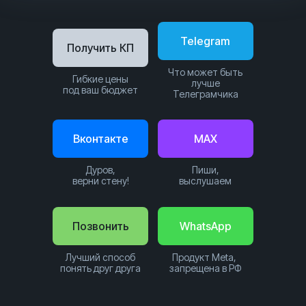
Telegram
Получить КП
Что может быть
Гибкие цены
лучше
под ваш бюджет
Телеграмчика
Вконтакте
MAX
Дуров,
Пиши,
верни стену!
выслушаем
Позвонить
WhatsApp
Лучший способ
Продукт Meta,
понять друг друга
запрещена в РФ