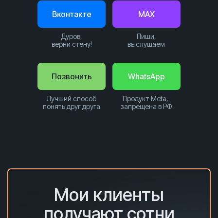
Вконтакте
MAX
Дуров,
Пиши,
верни стену!
выслушаем
Позвонить
WhatsApp
Лучший способ
Продукт Meta,
понять друг друга
запрещена в РФ
Мои клиенты
получают сотни