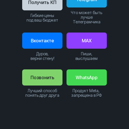
Получить КП
Что может быть
Гибкие цены
лучше
под ваш бюджет
Телеграмчика
Вконтакте
MAX
Дуров,
Пиши,
верни стену!
выслушаем
Позвонить
WhatsApp
Лучший способ
Продукт Meta,
понять друг друга
запрещена в РФ