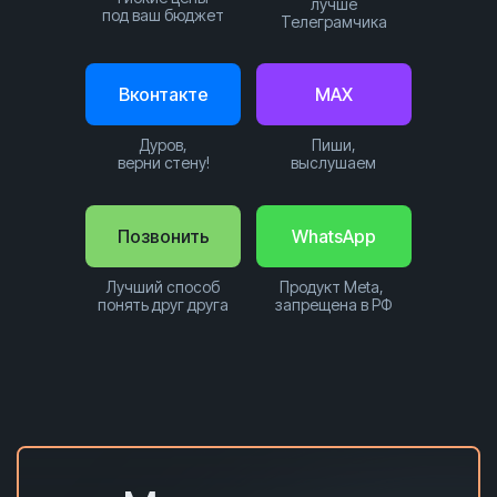
лучше
под ваш бюджет
Телеграмчика
Вконтакте
MAX
Дуров,
Пиши,
верни стену!
выслушаем
Позвонить
WhatsApp
Лучший способ
Продукт Meta,
понять друг друга
запрещена в РФ