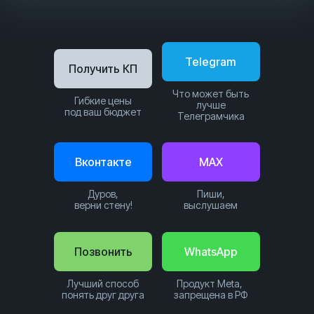
Telegram
Получить КП
Что может быть
Гибкие цены
лучше
под ваш бюджет
Телеграмчика
Вконтакте
MAX
Дуров,
Пиши,
верни стену!
выслушаем
Позвонить
WhatsApp
Лучший способ
Продукт Meta,
понять друг друга
запрещена в РФ