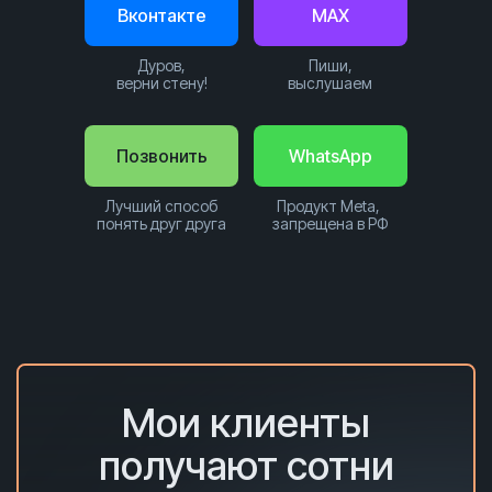
Вконтакте
MAX
Дуров,
Пиши,
верни стену!
выслушаем
Позвонить
WhatsApp
Лучший способ
Продукт Meta,
понять друг друга
запрещена в РФ
Мои клиенты
получают сотни