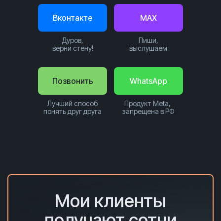
Вконтакте
MAX
Дуров,
Пиши,
верни стену!
выслушаем
Позвонить
WhatsApp
Лучший способ
Продукт Meta,
понять друг друга
запрещена в РФ
Мои клиенты
получают сотни