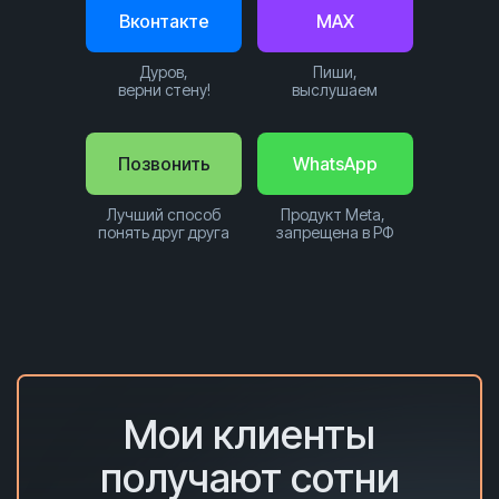
Вконтакте
MAX
Дуров,
Пиши,
верни стену!
выслушаем
Позвонить
WhatsApp
Лучший способ
Продукт Meta,
понять друг друга
запрещена в РФ
Мои клиенты
получают сотни