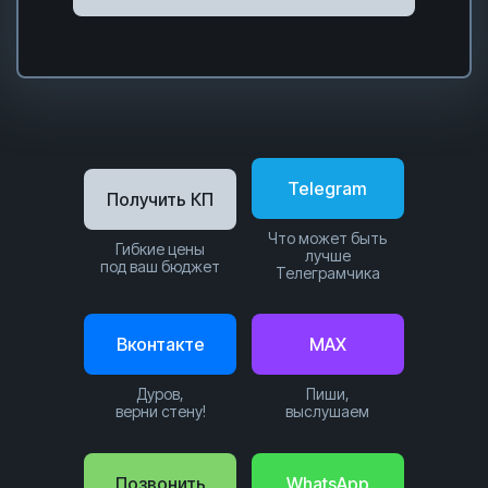
Telegram
Получить КП
Что может быть
Гибкие цены
лучше
под ваш бюджет
Телеграмчика
Вконтакте
MAX
Дуров,
Пиши,
верни стену!
выслушаем
Позвонить
WhatsApp