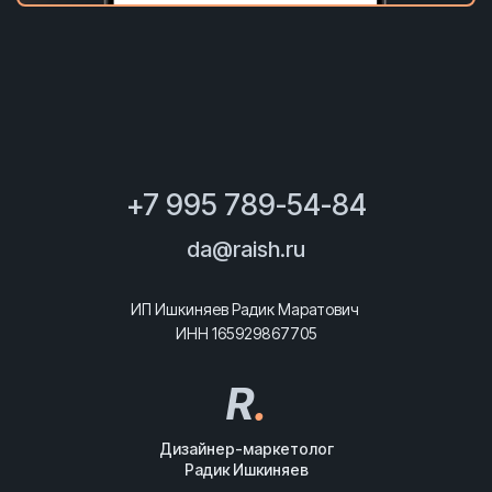
+7 995 789-54-84
da@raish.ru
ИП Ишкиняев Радик Маратович
ИНН 165929867705
R
.
Дизайнер-маркетолог
Радик Ишкиняев