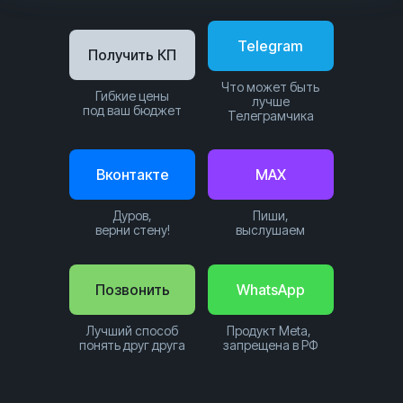
Telegram
Получить КП
Что может быть
Гибкие цены
лучше
под ваш бюджет
Телеграмчика
Вконтакте
MAX
Дуров,
Пиши,
верни стену!
выслушаем
Позвонить
WhatsApp
Лучший способ
Продукт Meta,
понять друг друга
запрещена в РФ