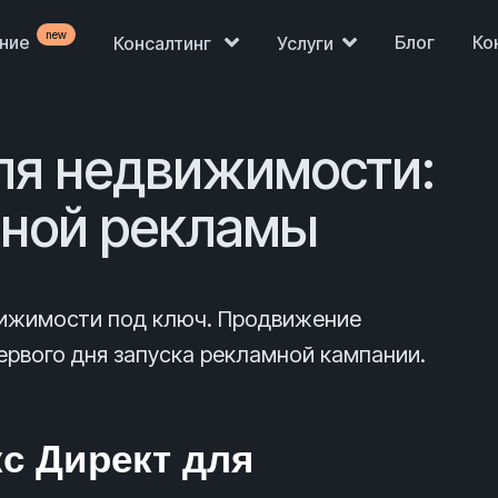
new
ение
Блог
Ко
Консалтинг
Услуги
ля недвижимости:
тной рекламы
вижимости под ключ. Продвижение
рвого дня запуска рекламной кампании.
с Директ для