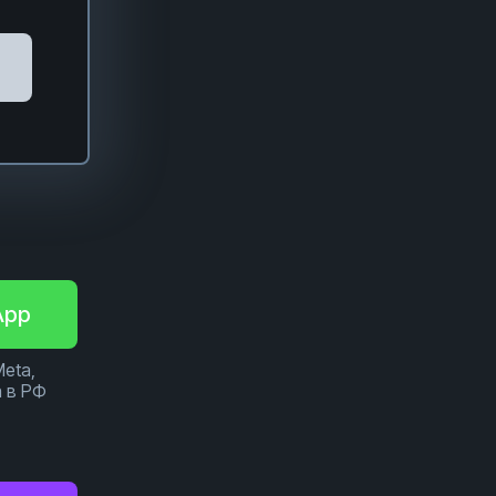
App
Meta,
 в РФ