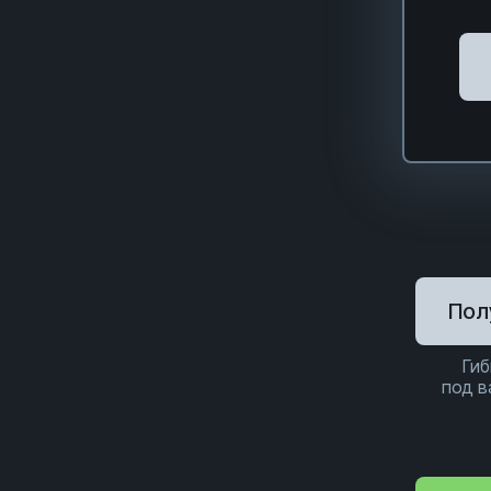
Пол
Гиб
под 