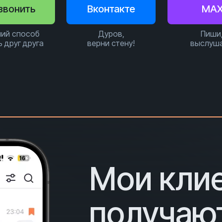
звонить
Вконтакте
MA
ий способ
Дуров,
Пиши
ь друг друга
верни стену!
выслуш
Мои кли
получаю