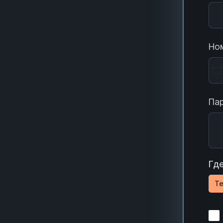
Ном
Пар
Где
Te