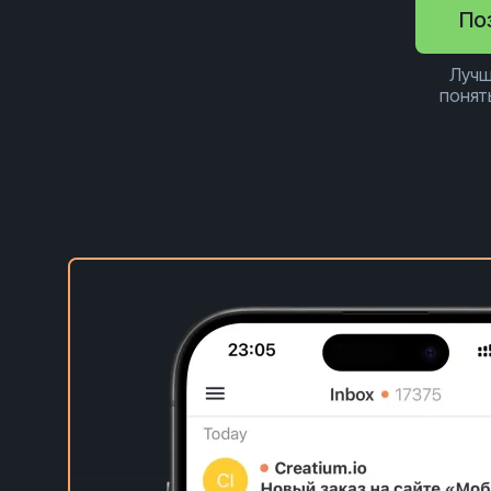
По
Лучш
понят