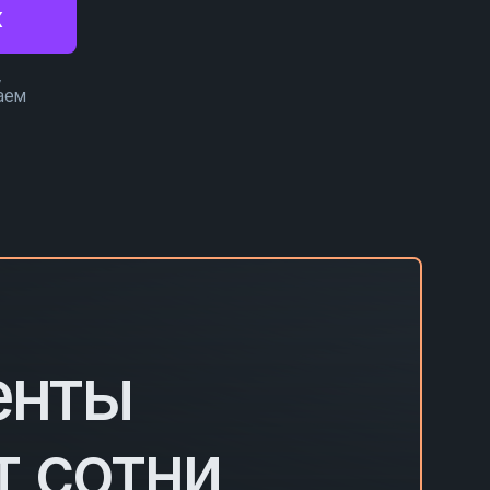
X
,
аем
енты
т сотни